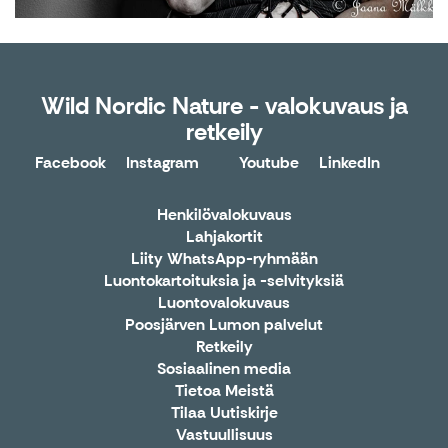
Wild Nordic Nature - valokuvaus ja
retkeily
Facebook
Instagram
Youtube
LinkedIn
X
Henkilövalokuvaus
Lahjakortit
Liity WhatsApp-ryhmään
Luontokartoituksia ja -selvityksiä
Luontovalokuvaus
Poosjärven Lumon palvelut
Retkeily
Sosiaalinen media
Tietoa Meistä
Tilaa Uutiskirje
Vastuullisuus