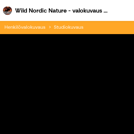
W
Wild Nordic Nature - valokuvaus ja retkeily
Henkilövalokuvaus
Studiokuvaus