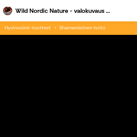
W
Wild Nordic Nature - valokuvaus ja retkeily
Hyvinvointi-tuotteet
Shamanistinen hoito