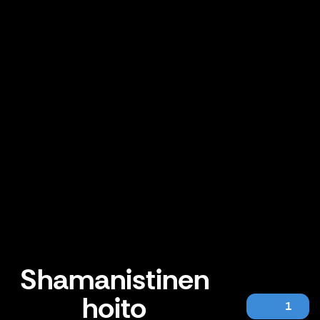
Shamanistinen
hoito
1
Shamanistinen hoito