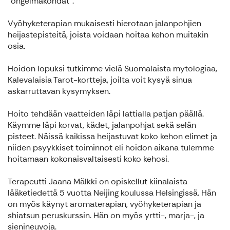
"ongelmakohdat".
Vyöhyketerapian mukaisesti hierotaan jalanpohjien
heijastepisteitä, joista voidaan hoitaa kehon muitakin
osia.
Hoidon lopuksi tutkimme vielä Suomalaista mytologiaa,
Kalevalaisia Tarot-kortteja, joilta voit kysyä sinua
askarruttavan kysymyksen.
Hoito tehdään vaatteiden läpi lattialla patjan päällä.
Käymme läpi korvat, kädet, jalanpohjat sekä selän
pisteet. Näissä kaikissa heijastuvat koko kehon elimet ja
niiden psyykkiset toiminnot eli hoidon aikana tulemme
hoitamaan kokonaisvaltaisesti koko kehosi.
Terapeutti Jaana Mälkki on opiskellut kiinalaista
lääketiedettä 5 vuotta Neijing koulussa Helsingissä. Hän
on myös käynyt aromaterapian, vyöhyketerapian ja
shiatsun peruskurssin. Hän on myös yrtti-, marja-, ja
sienineuvoja.