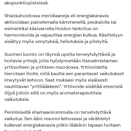
akupunktiopisteissä.
Shiatsuhoidossa meridiaaneja eli energiakanavia
aktivoidaan painelemalla kämmenellä, peukalolla tai
esimerkiksi käsivarrella Hoidon tarkoitus on
harmonisoida ja vapauttaa energian kulkua. Käsittelyyn
sisältyy myös venytyksiä, heilutuksia ja pitelyitä.
Suomen luonto on täynnä upeita terveyhdyttäviä ja
hoitavia yrttejä, joita hyödynnetään itsevalmistaman
yrttivoiteen ja yrttiteen muodossa. Yrttivoidetta
hierotaan iholle, mitä kautta sen parantavat vaikutukset
imeytyvät kehoon. Saat mukaasi myös sisäisesti
nautittavan "yrttilääkkeen". Yrttivoide sisältää eteeristä
öljyä jolloin sillä on myös aromaterapeuttisia
vaikutuksia.
Perinteisellä shamaanirummulla on tervehdyttävä
vaikutus. Sen ääni resonoi kehossasi ja värähtelyt
kulkevat energiakanavia pitkin lääkärin tapaan hoitaen