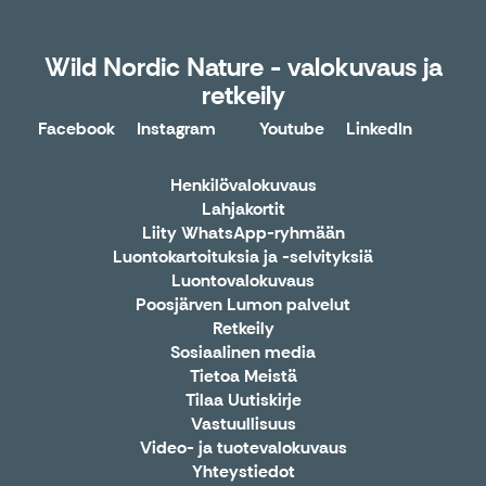
Wild Nordic Nature - valokuvaus ja
retkeily
Facebook
Instagram
Youtube
LinkedIn
X
Henkilövalokuvaus
Lahjakortit
Liity WhatsApp-ryhmään
Luontokartoituksia ja -selvityksiä
Luontovalokuvaus
Poosjärven Lumon palvelut
Retkeily
Sosiaalinen media
Tietoa Meistä
Tilaa Uutiskirje
Vastuullisuus
Video- ja tuotevalokuvaus
Yhteystiedot