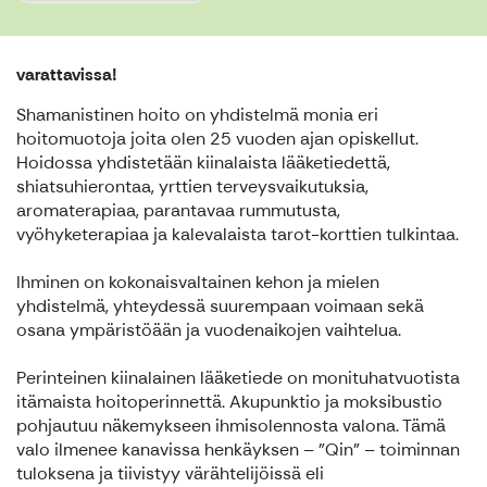
varattavissa!
Shamanistinen hoito on yhdistelmä monia eri
hoitomuotoja joita olen 25 vuoden ajan opiskellut.
Hoidossa yhdistetään kiinalaista lääketiedettä,
shiatsuhierontaa, yrttien terveysvaikutuksia,
aromaterapiaa, parantavaa rummutusta,
vyöhyketerapiaa ja kalevalaista tarot-korttien tulkintaa.
Ihminen on kokonaisvaltainen kehon ja mielen
yhdistelmä, yhteydessä suurempaan voimaan sekä
osana ympäristöään ja vuodenaikojen vaihtelua.
Perinteinen kiinalainen lääketiede on monituhatvuotista
itämaista hoitoperinnettä. Akupunktio ja moksibustio
pohjautuu näkemykseen ihmisolennosta valona. Tämä
valo ilmenee kanavissa henkäyksen – ”Qin” – toiminnan
tuloksena ja tiivistyy värähtelijöissä eli