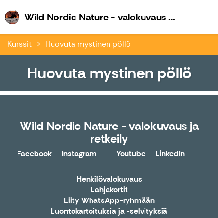
W
Wild Nordic Nature - valokuvaus ja retkeily
Kurssit
Huovuta mystinen pöllö
Huovuta mystinen pöllö
Wild Nordic Nature - valokuvaus ja
retkeily
Facebook
Instagram
Youtube
LinkedIn
X
Henkilövalokuvaus
Lahjakortit
Liity WhatsApp-ryhmään
Luontokartoituksia ja -selvityksiä