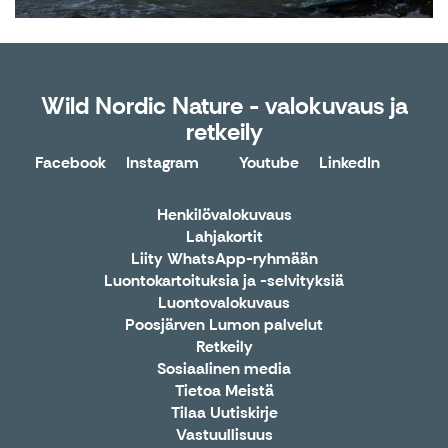
Wild Nordic Nature - valokuvaus ja
retkeily
Facebook
Instagram
Youtube
LinkedIn
X
Henkilövalokuvaus
Lahjakortit
Liity WhatsApp-ryhmään
Luontokartoituksia ja -selvityksiä
Luontovalokuvaus
Poosjärven Lumon palvelut
Retkeily
Sosiaalinen media
Tietoa Meistä
Tilaa Uutiskirje
Vastuullisuus