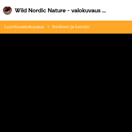
W
Wild Nordic Nature - valokuvaus ja retkeily
Luontovalokuvaus
Ihminen ja luonto