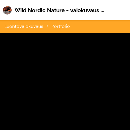
W
Wild Nordic Nature - valokuvaus ja retkeily
Luontovalokuvaus
Portfolio